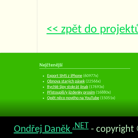
<< zpět do projekt
Nejčtenější
Export SMS z iPhone
(60977x)
Obnova starých pásek
(22566x)
Rychlé šípy stokrát jinak
(17693x)
Přistoupili/y jízdenky prosím
(16880x)
Opět něco nového na YouTube
(15051x)
.NET
Ondřej Daněk
- copyright