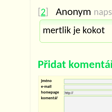
Anonym
[
2
]
naps
mertlik je kokot
Přidat komentá
jméno
e-mail
homepage
komentář