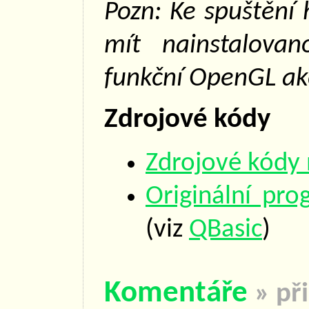
Pozn: Ke spuštění 
mít nainstalova
funkční OpenGL akc
Zdrojové kódy
Zdrojové kódy
Originální pro
(viz
QBasic
)
Komentáře
» př