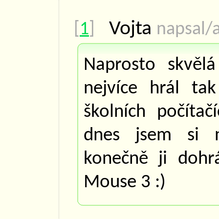
Vojta
[
1
]
napsal/a
Naprosto skvělá
nejvíce hrál ta
školních počítač
dnes jsem si 
konečně ji dohr
Mouse 3 :)