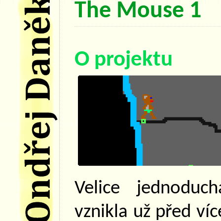
The Mouse 1
O projektu
Velice jednoduch
vznikla už před ví