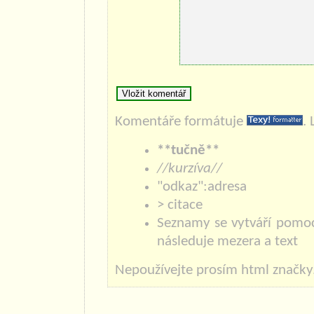
Komentáře formátuje
.
**tučně**
//kurzíva//
"odkaz":adresa
> citace
Seznamy se vytváří pomoc
následuje mezera a text
Nepoužívejte prosím html značky