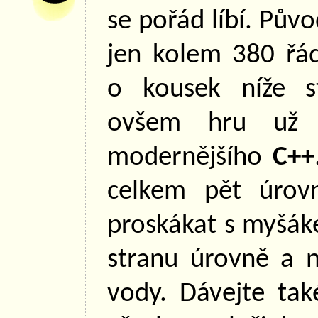
se pořád líbí. Pův
jen kolem 380 řád
o kousek níže s
ovšem hru už 
modernějšího
C++
celkem pět úrov
proskákat s myšák
stranu úrovně a 
vody. Dávejte tak