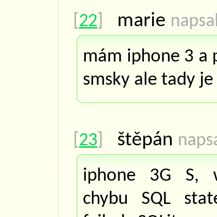
marie
[
22
]
napsal
mám iphone 3 a p
smsky ale tady je 
štěpán
[
23
]
napsa
iphone 3G S, w
chybu SQL stat