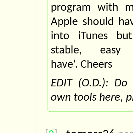
program with ma
Apple should hav
into iTunes bu
stable, eas
have’. Cheers
EDIT (O.D.): Do 
own tools here, p