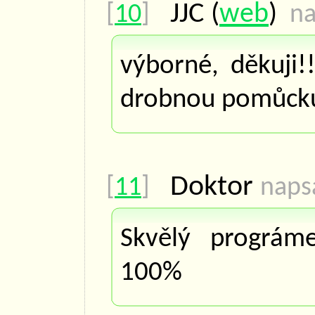
JJC
(
web
)
[
10
]
na
výborné, děkuji!
drobnou pomůcku
Doktor
[
11
]
naps
Skvělý prográme
100%