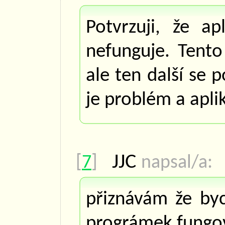
Potvrzuji, že a
nefunguje. Tent
ale ten další se 
je problém a aplik
JJC
[
7
]
napsal/a:
přiznávám že byc
prográmek fungov