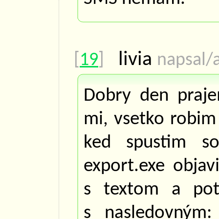
livia
[
19
]
napsal/a
Dobry den praje
mi, vsetko robim
ked spustim s
export.exe objav
s textom a po
s nasledovným: