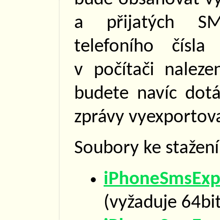
a přijatých S
telefoního čísl
v počítači nalez
budete navíc dotá
zprávy vyexportova
Soubory ke stažení
iPhoneSmsE
(vyžaduje 64b