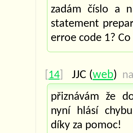
zadám číslo a n
statement prepara
erroe code 1? Co 
JJC
(
web
)
[
14
]
na
přiznávám že do
nyní hlásí chyb
díky za pomoc!