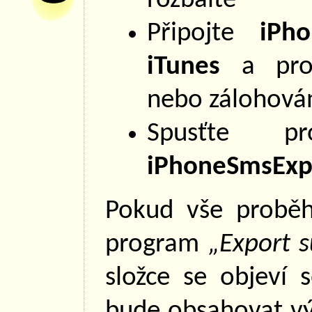
rozbalte
Připojte
iPh
iTunes
a prov
nebo zálohován
Spusťte p
iPhoneSmsExpo
Pokud vše proběh
program
„Export s
složce se objeví
bude obsahovat vý