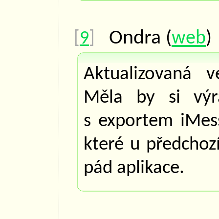
Ondra
(
web
[
9
]
Aktualizovaná v
Měla by si výr
s exportem iMes
které u předchoz
pád aplikace.