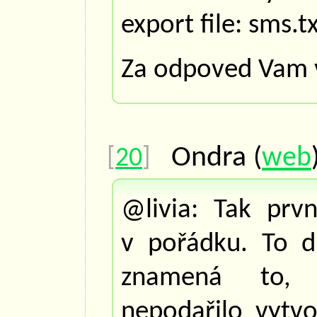
export file: sms.tx
Za odpoved Vam 
Ondra
(
web
[
20
]
@livia: Tak prv
v pořádku. To d
znamená to, 
nepodařilo vytvo