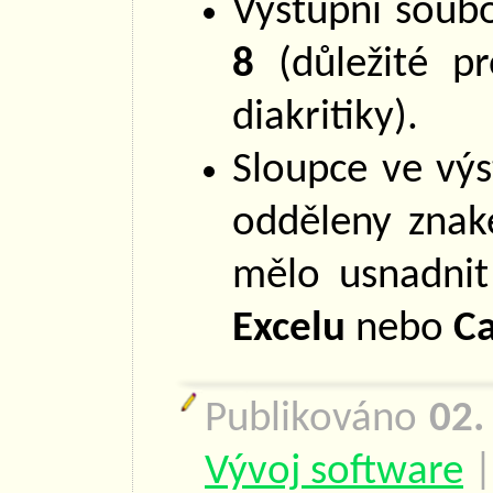
Výstupní soub
8
(důležité pr
diakritiky).
Sloupce ve vý
odděleny zna
mělo usnadnit
Excelu
nebo
Ca
Publikováno
02.
Vývoj software