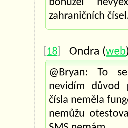
bohužel nevye
zahraničních čísel
Ondra
(
web
[
18
]
@Bryan: To s
nevidím důvod p
čísla neměla fung
nemůžu otestova
SMS nemám.