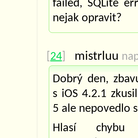
failed, SQLite er
nejak opravit?
mistrluu
[
24
]
nap
Dobrý den, zbav
s iOS 4.2.1 zkusi
5 ale nepovedlo s
Hlasí chybu