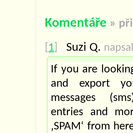
Komentáře
» př
Suzi Q.
[
1
]
napsal
If you are lookin
and export you
messages (sms
entries and mo
‚SPAM‘ from here