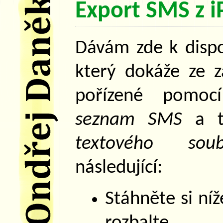
Export SMS z 
Dávám zde k dispo
který dokáže ze 
pořízené pomo
seznam SMS
a te
textového soub
následující:
Stáhněte si ní