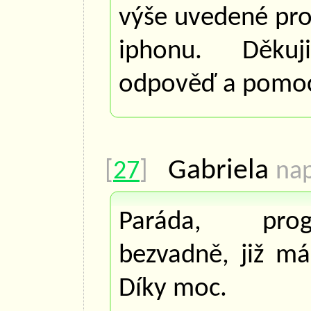
výše uvedené pr
iphonu. Děkuj
odpověď a pomoc
Gabriela
[
27
]
nap
Paráda, pro
bezvadně, již m
Díky moc.