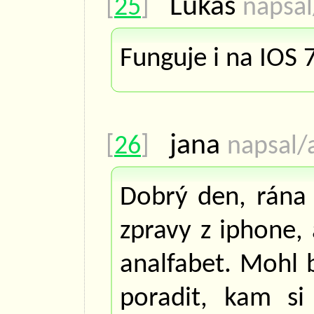
Lukáš
[
25
]
napsal
Funguje i na IOS 
jana
[
26
]
napsal/
Dobrý den, rána 
zpravy z iphone, 
analfabet. Mohl 
poradit, kam si