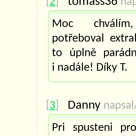
tomass36
[
2
]
nap
Moc chválím
potřeboval extr
to úplně parádn
i nadále! Díky T.
Danny
[
3
]
napsal
Pri spusteni pr