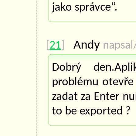
jako správce“.
Andy
[
21
]
napsal
Dobrý den.Apl
problému otevře
zadat za Enter n
to be exported ?