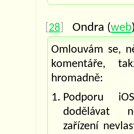
Ondra
(
web
[
28
]
Omlouvám se, ně
komentáře, ta
hromadně:
Podporu iO
dodělávat n
zařízení nevl