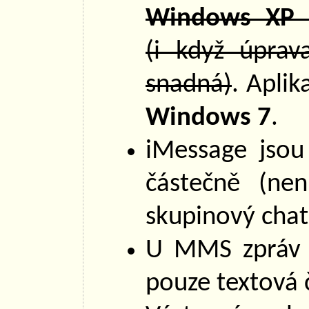
Windows XP
(i když úpra
snadná)
. Aplik
Windows 7
.
iMessage jso
částečně (ne
skupinový chat
U MMS zpráv 
pouze textová 