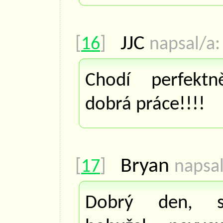
JJC
[
16
]
napsal/a:
Chodí perfekt
dobrá práce!!!!
Bryan
[
17
]
napsal
Dobrý den, s