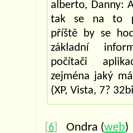
alberto, Danny: A
tak se na to 
příště by se hod
základní info
počítači aplika
zejména jaký má
(XP, Vista, 7? 32bi
Ondra
(
web
[
6
]