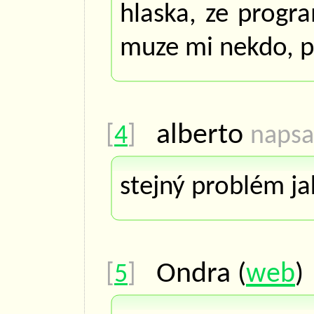
hlaska, ze progra
muze mi nekdo, pr
alberto
[
4
]
napsa
stejný problém ja
Ondra
(
web
[
5
]