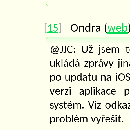
Ondra
(
web
[
15
]
@JJC: Už jsem t
ukládá zprávy jin
po updatu na iOS
verzi aplikace 
systém. Viz odka
problém vyřešit.