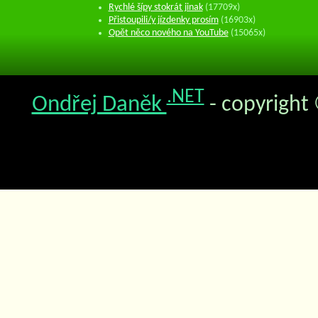
Rychlé šípy stokrát jinak
(17709x)
Přistoupili/y jízdenky prosím
(16903x)
Opět něco nového na YouTube
(15065x)
.NET
Ondřej Daněk
- copyright