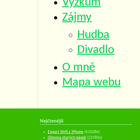
Výzkum
Zájmy
Hudba
Divadlo
O mně
Mapa webu
Nejčtenější
Export SMS z iPhone
(61028x)
Obnova starých pásek
(22585x)