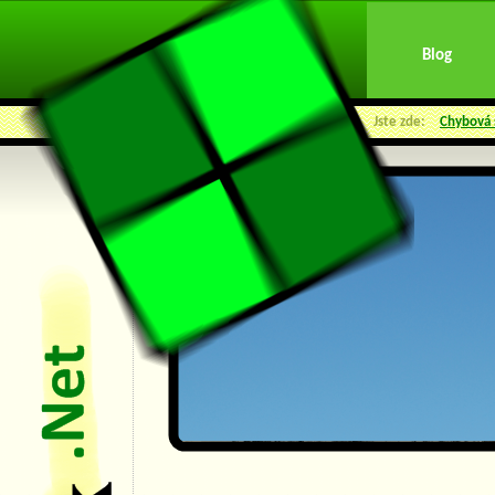
Blog
Jste zde:
Chybová 