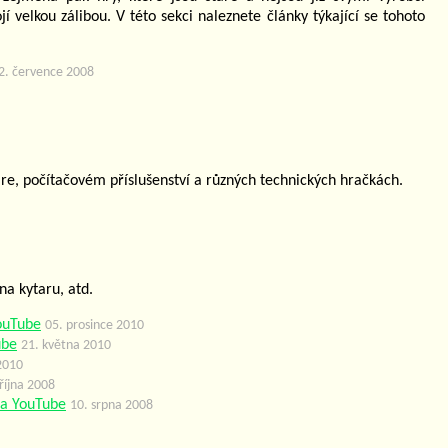
 velkou zálibou. V této sekci naleznete články týkající se tohoto
2. července 2008
re, počítačovém příslušenství a různých technických hračkách.
na kytaru, atd.
ouTube
05. prosince 2010
ube
21. května 2010
2010
října 2008
na YouTube
10. srpna 2008