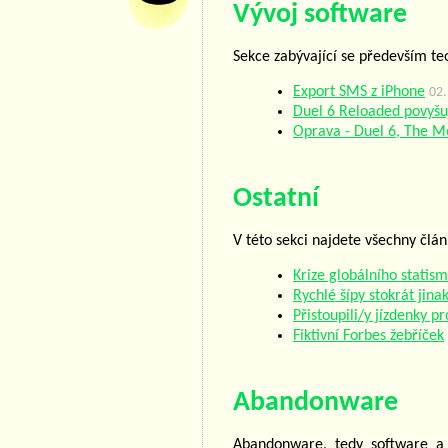
Vývoj software
Sekce zabývající se především te
Export SMS z iPhone
02.
Duel 6 Reloaded povyšuj
Oprava - Duel 6, The M
Ostatní
V této sekci najdete všechny člán
Krize globálního statis
Rychlé šípy stokrát jina
Přistoupili/y jízdenky p
Fiktivní Forbes žebříček
Abandonware
Abandonware, tedy software a 