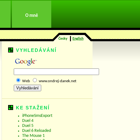
O mně
Česky
English
VYHLEDÁVÁNÍ
Web
www.ondrej-danek.net
KE STAŽENÍ
iPhoneSmsExport
Duel 4
Duel 5
Duel 6 Reloaded
The Mouse 1