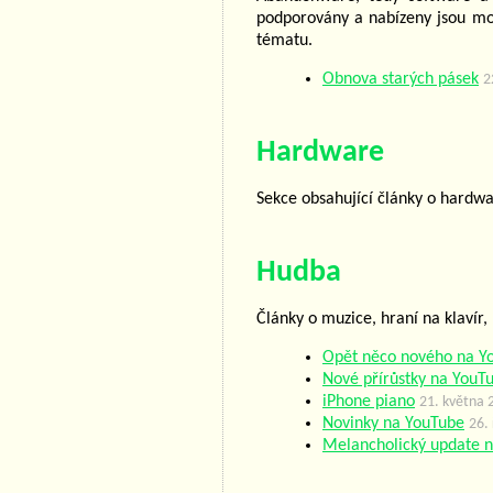
podporovány a nabízeny jsou mojí
tématu.
Obnova starých pásek
2
Hardware
Sekce obsahující články o hardwa
Hudba
Články o muzice, hraní na klavír, 
Opět něco nového na Y
Nové přírůstky na YouT
iPhone piano
21. května 
Novinky na YouTube
26. 
Melancholický update 