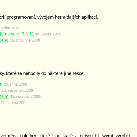
orií programovaní, vývojem her a dalších aplikací.
 ledna 2011
e na verzi 3.8.11
14. února 2010
ouse
14. prosince 2008
ky, které se nehodily do některé jiné sekce.
mu
26. října 2008
k
22. července 2008
rosím
05. července 2008
14. června 2008
zejména pak hry, které jsou staré a nejsou již svými výrobci