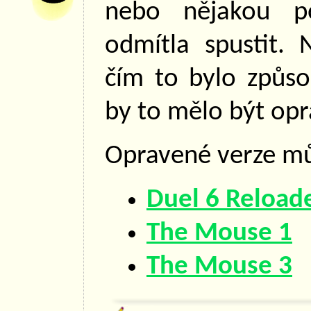
nebo nějakou 
odmítla spustit. 
čím to bylo způs
by to mělo být op
Opravené verze mů
Duel 6 Reload
The Mouse 1
The Mouse 3