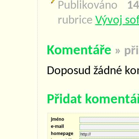
Publikováno
14
rubrice
Vývoj so
Komentáře
» př
Doposud žádné ko
Přidat komentá
jméno
e-mail
homepage