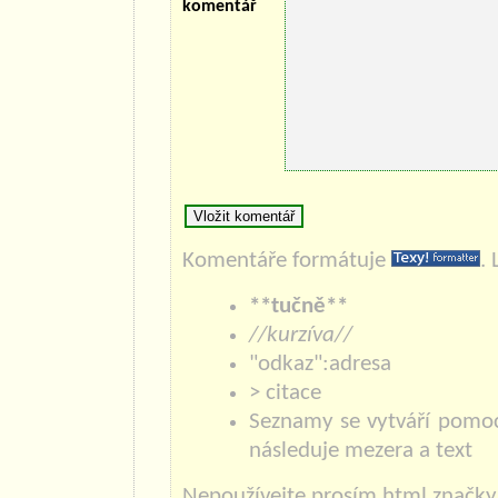
komentář
Komentáře formátuje
.
**tučně**
//kurzíva//
"odkaz":adresa
> citace
Seznamy se vytváří pomoc
následuje mezera a text
Nepoužívejte prosím html značky