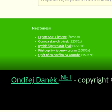
Nejčtenější
Export SMS z iPhone
(60990x)
Obnova starých pásek
(22576x)
Rychlé šípy stokrát jinak
(17701x)
Přistoupili/y jízdenky prosím
(16896x)
Opět něco nového na YouTube
(15057x)
.NET
Ondřej Daněk
- copyright