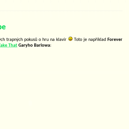
be
ch trapných pokusů o hru na klavír
Toto je například
Forever
Take That
Garyho Barlowa
: