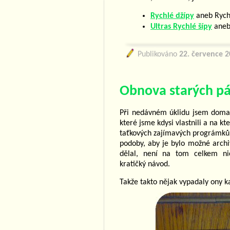
Rychlé džípy
aneb Rychl
Ultras Rychlé šípy
aneb
Publikováno
22. července 
Obnova starých p
Při nedávném úklidu jsem doma 
které jsme kdysi vlastnili a na 
taťkových zajímavých prográmků o 
podoby, aby je bylo možné archi
dělal, není na tom celkem ni
kratičký návod.
Takže takto nějak vypadaly ony k