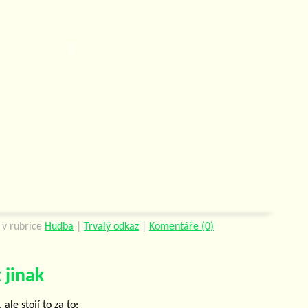
v rubrice
Hudba
|
Trvalý odkaz
|
Komentáře (0)
 jinak
ale stojí to za to: