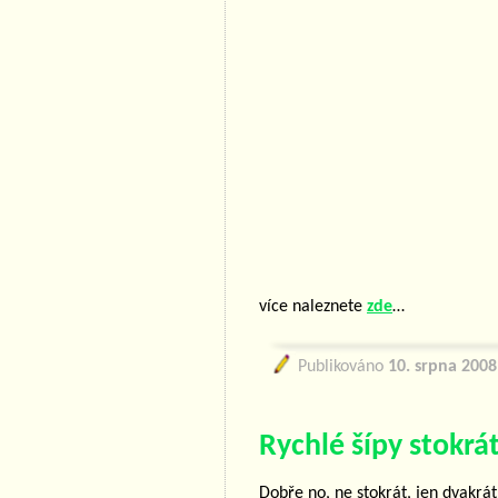
více naleznete
zde
…
Publikováno
10. srpna 2008
Rychlé šípy stokrát
Dobře no, ne stokrát, jen dvakrát, 