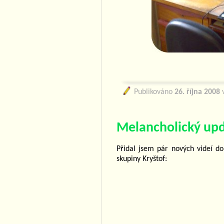
Publikováno
26. října 2008
v
Melancholický up
Přidal jsem pár nových videí d
skupiny Kryštof: