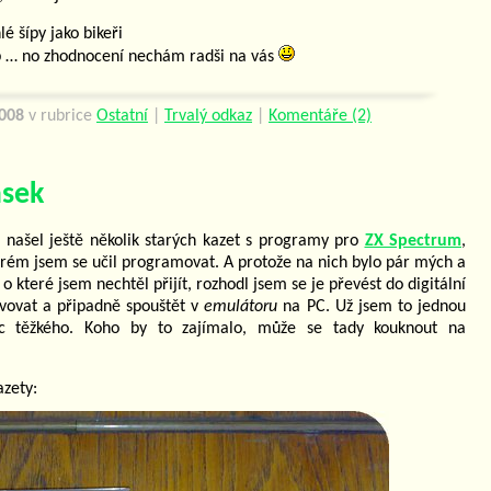
é šípy jako bikeři
 … no zhodnocení nechám radši na vás
2008
v rubrice
Ostatní
|
Trvalý odkaz
|
Komentáře (2)
ásek
našel ještě několik starých kazet s programy pro
ZX Spectrum
,
kterém jsem se učil programovat. A protože na nich bylo pár mých a
které jsem nechtěl přijít, rozhodl jsem se je převést do digitální
vovat a připadně spouštět v
emulátoru
na PC. Už jsem to jednou
c těžkého. Koho by to zajímalo, může se tady kouknout na
azety: