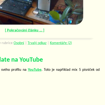
[ Pokračování článku ... ]
 rubrice
Osobní
|
Trvalý odkaz
|
Komentáře (2)
date na YouTube
o svého profilu na
YouTube
. Toto je například mix 5 písniček od