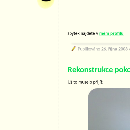
zbytek najdete v
mém profilu
Publikováno
26. října 2008
v
Rekonstrukce poko
Už to muselo přijít: