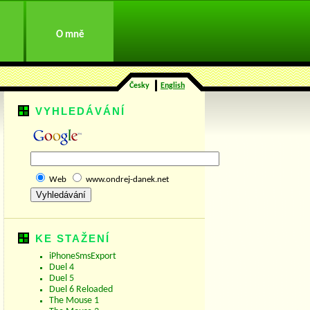
O mně
Česky
English
VYHLEDÁVÁNÍ
Web
www.ondrej-danek.net
KE STAŽENÍ
iPhoneSmsExport
Duel 4
Duel 5
Duel 6 Reloaded
The Mouse 1