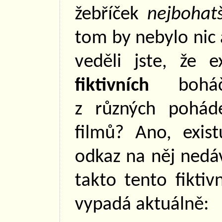
žebříček
nejbohat
tom by nebylo nic 
veděli jste, že e
fiktivních
boháč
z různých pohád
filmů? Ano, exist
odkaz na něj nedáv
takto tento fikti
vypadá aktuálně: