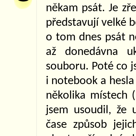
někam psát. Je zř
představují velké b
o tom dnes psát ne
až donedávna uk
souboru. Poté co j
i notebook a hesla
několika místech 
jsem usoudil, že
čase způsob jejic