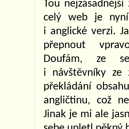
Tou nejzásadnější
celý web je nyní
i anglické verzi. 
přepnout vpra
Doufám, ze s
i návštěvníky ze 
překládání obsahu
angličtinu, což 
Jinak je mi ale jas
sebe upletl pěkný 