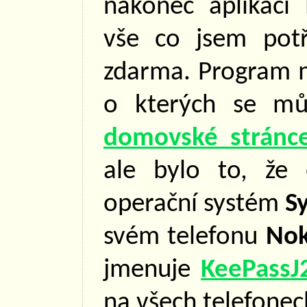
nakonec aplikaci
vše co jsem potř
zdarma. Program m
o kterých se mů
domovské stránc
ale bylo to, že 
operační systém
S
svém telefonu
Nok
jmenuje
KeePass
na všech telefonec