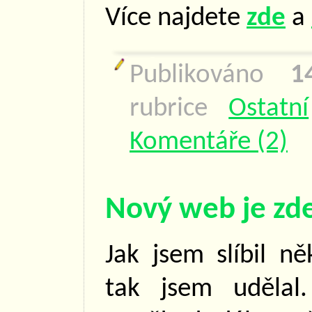
Více najdete
zde
a
Publikováno
1
rubrice
Ostatní
Komentáře (2)
Nový web je zd
Jak jsem slíbil n
tak jsem udělal