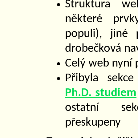
Struktura we
některé prvk
populi), jiné
drobečková na
Celý web nyní
Přibyla sekc
Ph.D. studiem
ostatní s
přeskupeny