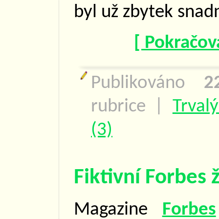
byl už zbytek snad
[ Pokračová
Publikováno
2
rubrice
|
Trval
(3)
Fiktivní Forbes 
Magazine
Forbes