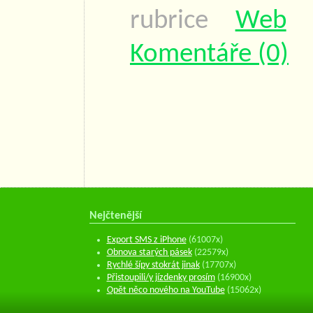
rubrice
Web
Komentáře (0)
Nejčtenější
Export SMS z iPhone
(61007x)
Obnova starých pásek
(22579x)
Rychlé šípy stokrát jinak
(17707x)
Přistoupili/y jízdenky prosím
(16900x)
Opět něco nového na YouTube
(15062x)