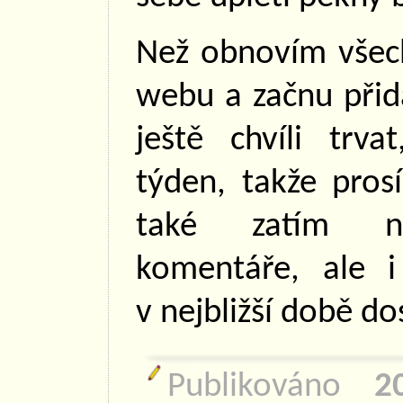
Než obnovím všec
webu a začnu přid
ještě chvíli trv
týden, takže prosí
také zatím ne
komentáře, ale 
v nejbližší době do
Publikováno
2