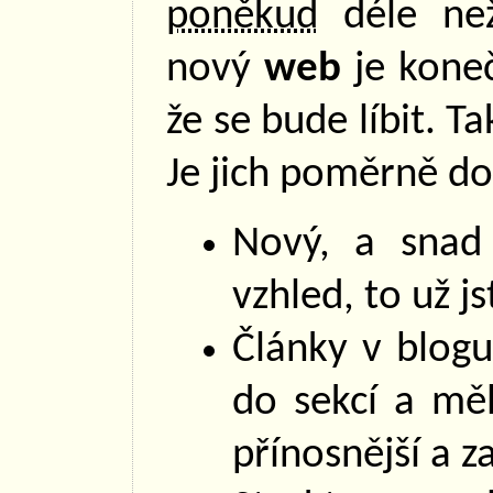
poněkud
déle než
nový
web
je kone
že se bude líbit. T
Je jich poměrně do
Nový, a snad 
vzhled, to už js
Články v blogu
do sekcí a měl
přínosnější a z