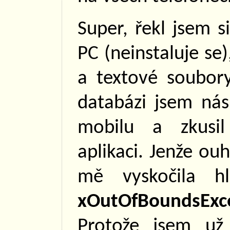
Super, řekl jsem s
PC (neinstaluje se)
a textové soubor
databázi jsem nás
mobilu a zkusil
aplikaci. Jenže ou
mě vyskočila 
xOutOfBoundsEx­c
Protože jsem už