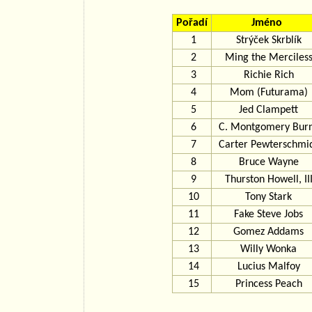
Pořadí
Jméno
1
Strýček Skrblík
2
Ming the Merciles
3
Richie Rich
4
Mom (Futurama)
5
Jed Clampett
6
C. Montgomery Bur
7
Carter Pewterschmi
8
Bruce Wayne
9
Thurston Howell, II
10
Tony Stark
11
Fake Steve Jobs
12
Gomez Addams
13
Willy Wonka
14
Lucius Malfoy
15
Princess Peach